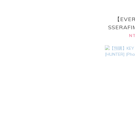
【EVER
SSERAF
輯 - [S
NT
(STRESS 