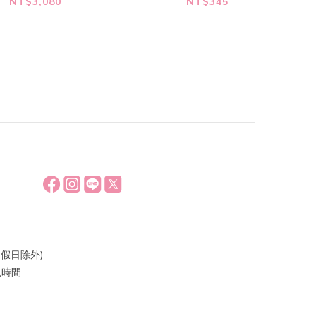
Super Junior25]
專輯 [Super Junior25]
NT$3,080
NT$345
ini Ver.) (SET)
(SMini Ver.)
(RANDOM)
假日除外)
休息時間