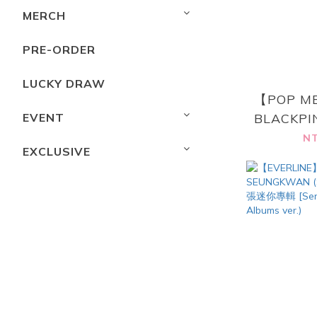
MERCH
PRE-ORDER
LUCKY DRAW
【POP M
EVENT
BLACKPI
你專輯 [D
NT
EXCLUSIVE
GRA