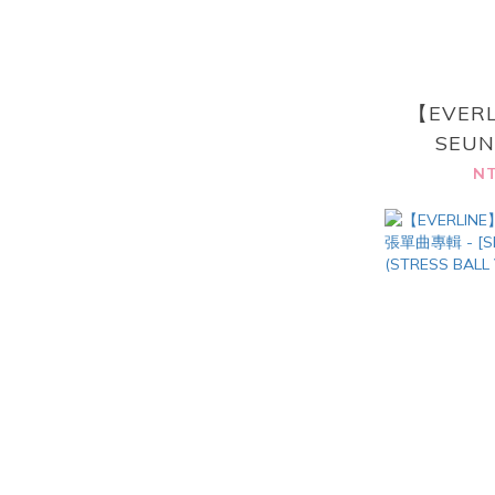
【EVERL
SEU
(SEVENT
NT
迷你專輯 [
(Wever
v