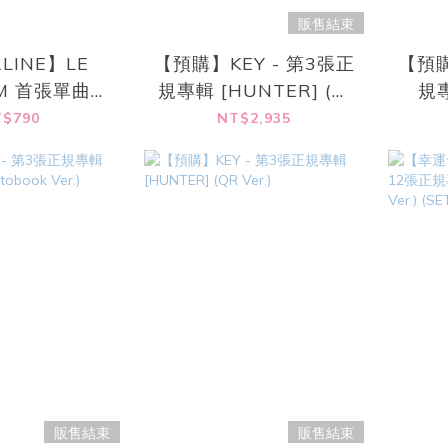
販售結束
LINE】LE
【預購】KEY - 第3張正
【預購
IM 首張單曲專
規專輯 [HUNTER] (一
規專
PAGHETTI]
鍵畢業 SET)
(P
$790
NT$2,935
BALL Ver.)
販售結束
販售結束