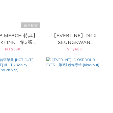
販售結束
P MERCH 特典】
【EVERLINE】DK X
CKPINK - 第3張迷
SEUNGKWAN
 [DEADLINE]
(SEVENTEEN) - 首張
NT$650
NT$660
CK / PINK Ver.
迷你專輯 [Serenade]
(Random.)
(STANDARD Ver.)