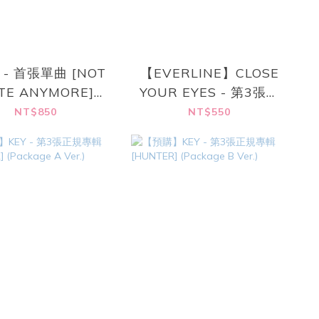
T - 首張單曲 [NOT
【EVERLINE】CLOSE
TE ANYMORE]
YOUR EYES - 第3張迷
LLIT x Ashley
你專輯 [blackout]
NT$850
NT$550
iams Pouch Ver.)