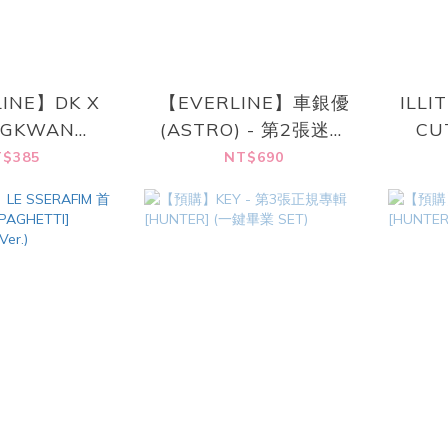
INE】DK X
【EVERLINE】車銀優
ILLI
NGKWAN
(ASTRO) - 第2張迷你
CU
EEN) - 首張
專輯 [ELSE]
(I
$385
NT$690
Serenade]
Will
se Albums
er.)