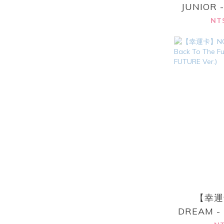
JUNIOR
專輯 [Supe
NT
(SMini V
【幸運
DREAM - 