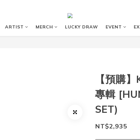
ARTIST
MERCH
LUCKY DRAW
EVENT
EX
【預購】K
專輯 [HU
SET)
NT$2,935