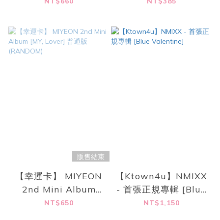
(SEVENTEEN) - 首張
(SEVENTEEN) - 首張
NT$660
NT$385
迷你專輯 [Serenade]
迷你專輯 [Serenade]
(STANDARD Ver.)
(Weverse Albums
ver.)
販售結束
【幸運卡】 MIYEON
【Ktown4u】NMIXX
2nd Mini Album
- 首張正規專輯 [Blue
[MY, Lover] 普通版
Valentine]
NT$650
NT$1,150
(RANDOM)