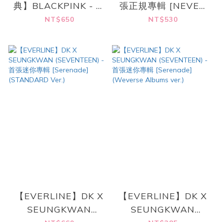
典】BLACKPINK - 第
張正規專輯 [NEVER
3張迷你專輯
SAY NEVER]
NT$650
NT$530
[DEADLINE] BLACK
/ PINK Ver.
(Random.)
【EVERLINE】DK X
【EVERLINE】DK X
SEUNGKWAN
SEUNGKWAN