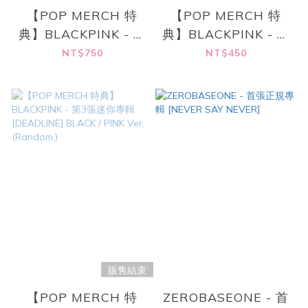
【POP MERCH 特
【POP MERCH 特
典】BLACKPINK - 第
典】BLACKPINK - 第
3張迷你專輯
3張迷你專輯
NT$750
NT$450
[DEADLINE] GRAY
[DEADLINE] SILVER
Ver.
Ver. (Random.)
販售結束
【POP MERCH 特
ZEROBASEONE - 首