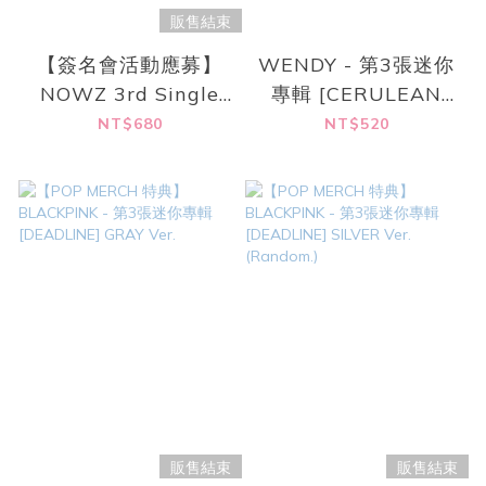
販售結束
【簽名會活動應募】
WENDY - 第3張迷你
NOWZ 3rd Single
專輯 [CERULEAN
[Play Ball] 台北線下
VERGE]
NT$680
NT$520
簽名會
販售結束
販售結束