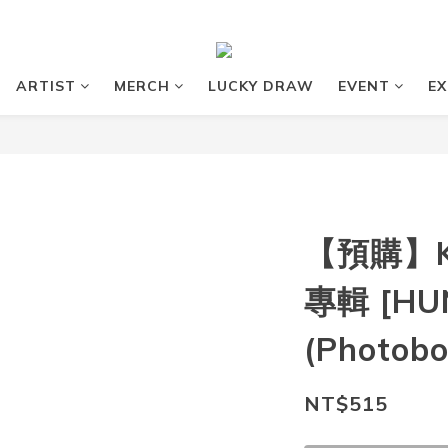
ARTIST
MERCH
LUCKY DRAW
EVENT
EX
【預購】K
專輯 [HU
(Photobo
NT$515