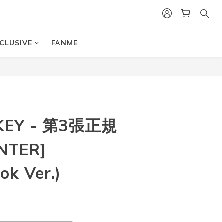
CLUSIVE
FANME
EY - 第3張正規
NTER]
ok Ver.)