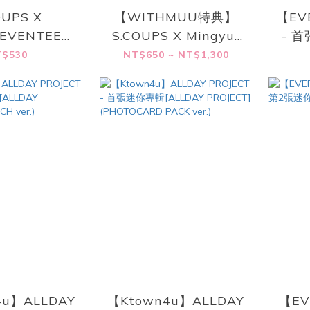
OUPS X
【WITHMUU特典】
【EV
SEVENTEEN)
S.COUPS X Mingyu-
- 首
專輯 [HYPE
[HYPE VIBES]
$530
NT$650 ~ NT$1,300
(STANDARD
(STANDARD Ver.)
er.)
4u】ALLDAY
【Ktown4u】ALLDAY
【EV