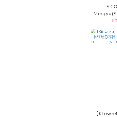
S.C
Mingyu(
- 首張迷你
NT
VIBES] 
V
【Ktown