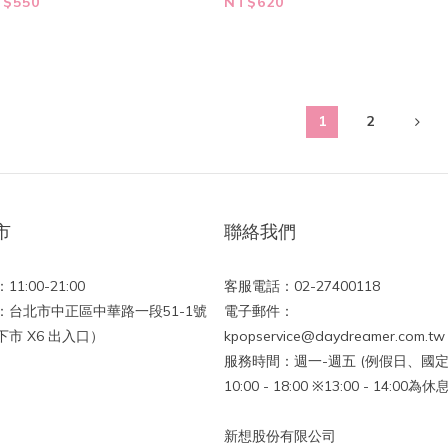
lackout]
MIYEON - 第2張迷你專
$550
NT$620
輯 [MY, Lover]
1
2
市
聯絡我們
1:00-21:00
客服電話：02-27400118
：台北市中正區中華路一段51-1號
電子郵件：
市 X6 出入口）
kpopservice@daydreamer.com.tw
服務時間：週一-週五 (例假日、國定
10:00 - 18:00 ※13:00 - 14:00為
新想股份有限公司