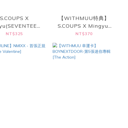
S.COUPS X
【WITHMUU特典】
yu(SEVENTEEN)
S.COUPS X Mingyu-
張迷你專輯 [HYPE
[HYPE VIBES]
NT$325
NT$370
ES] (COMPACT
(COMPACT Ver.)
Ver.)