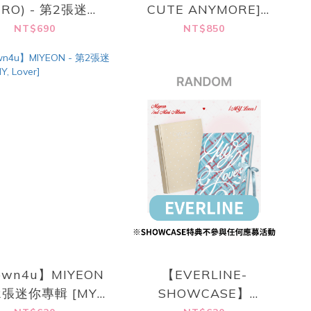
TRO) - 第2張迷你
CUTE ANYMORE]
專輯 [ELSE]
(ILLIT x Ashley
NT$690
NT$850
Williams Pouch Ver.)
own4u】MIYEON
【EVERLINE-
2張迷你專輯 [MY,
SHOWCASE】