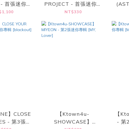
T - 首張迷你專
PROJECT - 首張迷你專
(AS
ALLDAY
輯[ALLDAY PROJECT]
$1,100
NT$330
T] (MERCH
(PHOTOCARD PACK
er.)
ver.)
INE】CLOSE
【Ktown4u-
【Kt
ES - 第3張迷
SHOWCASE】
- 第