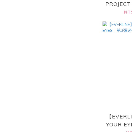
PROJEC
輯 [
NT
PROJEC
v
【EVERL
YOUR EY