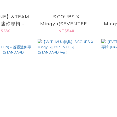
INE】&TEAM
S.COUPS X
迷你專輯 -
Mingyu(SEVENTEEN)
Ming
TO LIFE]
- 首張迷你專輯 [HYPE
- 首
$630
NT$540
VIBES] (KiT Ver.)
VIB