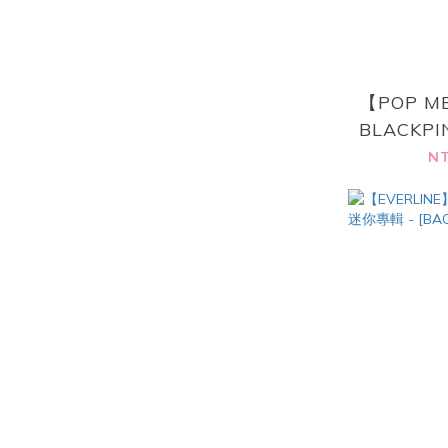
【POP M
BLACKPI
你專輯 [D
NT
BLACK /
(Ra