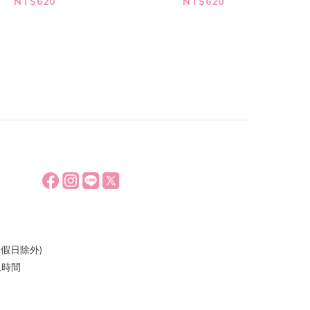
Lover]
MIYEON - 第2張迷你專
NT$620
NT$620
輯 [MY, Lover]
假日除外)
休息時間