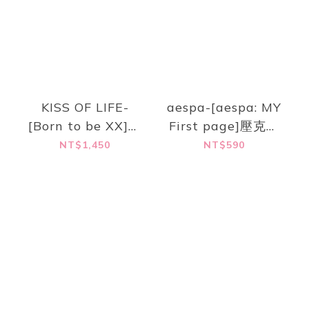
KISS OF LIFE-
aespa-[aespa: MY
[Born to be XX]大
First page]壓克力
學T
立牌小卡座
NT$1,450
NT$590