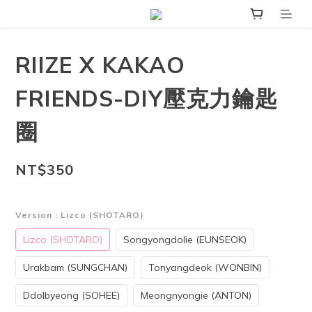
RIIZE X KAKAO
FRIENDS-DIY壓克力鑰匙
圈
NT$350
Version
: Lizco (SHOTARO)
Lizco (SHOTARO)
Songyongdolie (EUNSEOK)
Urakbam (SUNGCHAN)
Tonyangdeok (WONBIN)
Ddolbyeong (SOHEE)
Meongnyongie (ANTON)