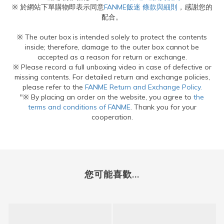
※ 於網站下單購物即表示同意
FANME飯迷 條款與細則
，感謝您的
配合。
※ The outer box is intended solely to protect the contents
inside; therefore, damage to the outer box cannot be
accepted as a reason for return or exchange.
※ Please record a full unboxing video in case of defective or
missing contents. For detailed return and exchange policies,
please refer to the
FANME Return and Exchange Policy.
"※ By placing an order on the website, you agree to
the
terms and conditions of FANME
. Thank you for your
cooperation.
您可能喜歡...