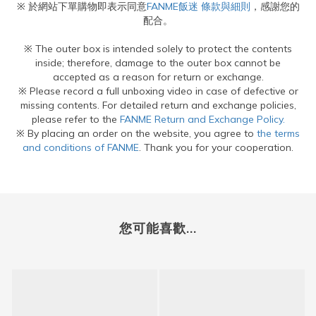
※ 於網站下單購物即表示同意
FANME飯迷 條款與細則
，感謝您的
配合。
※ The outer box is intended solely to protect the contents
inside; therefore, damage to the outer box cannot be
accepted as a reason for return or exchange.
※ Please record a full unboxing video in case of defective or
missing contents. For detailed return and exchange policies,
please refer to the
FANME Return and Exchange Policy.
※ By placing an order on the website, you agree to
the terms
and conditions of FANME
. Thank you for your cooperation.
您可能喜歡...