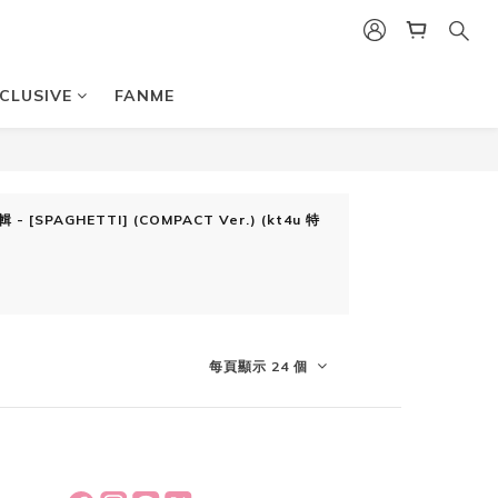
CLUSIVE
FANME
[SPAGHETTI] (COMPACT Ver.) (kt4u 特
每頁顯示 24 個