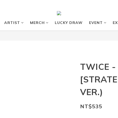
ARTIST
MERCH
LUCKY DRAW
EVENT
EX
TWICE 
[STRATE
VER.)
NT$535