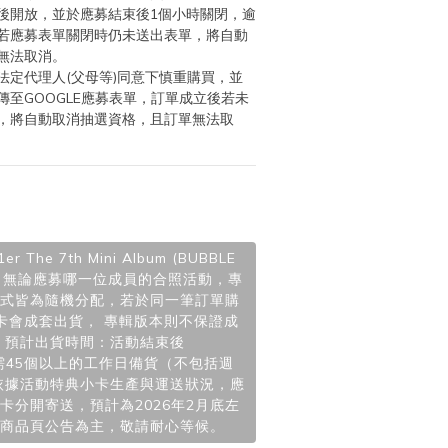
後開放，並於應募結束後1個小時關閉，逾
若應募表單關閉時仍未送出表單，將自動
無法取消。
法定代理人(父母等)同意下慎重購買，並
至GOOGLE應募表單，訂單成立後若未
，將自動取消抽選資格，且訂單無法取
The 7th Mini Album
(BUBBLE
er.) ， 無論應募哪一位成員的合照活動，專
式皆為隨機分配，若於同一筆訂單購
卡會成套出貨， 專輯版本則不保證成
 預計出貨時間：活動結束後
) 至少需45個以上的工作日備貨（不包括週
依據活動特典小卡生產與運送狀況，應
卡分開寄送，預計為2026年2月底左
商品頁公告為主，敬請耐心等候。