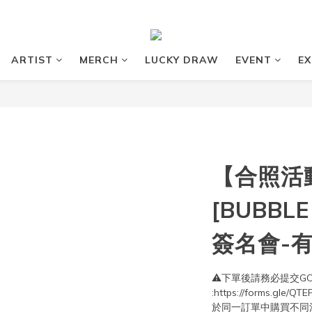
ARTIST
MERCH
LUCKY DRAW
EVENT
EX
【合照活動
[BUBBL
簽名會-有眞
⚠️下單後請務必提交GO
:https://forms.g
於同一訂單中購買不同