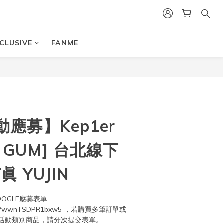
CLUSIVE
FANME
應募】Kep1er
E GUM] 台北線下
 YUJIN
OGLE應募表單 
le/QTEPwwnTSDPR1bxw5 ，若購買多筆訂單或
活動類別商品，請分次提交表單。