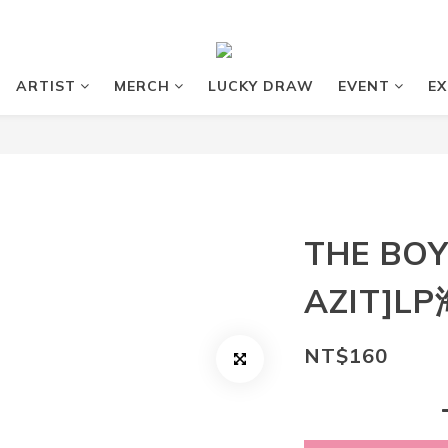
ARTIST
MERCH
LUCKY DRAW
EVENT
EX
THE BOY
AZIT]L
NT$160