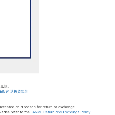
請見諒。
ME飯迷 退換貨規則
 accepted as a reason for return or exchange.
please refer to the
FANME Return and Exchange Policy.