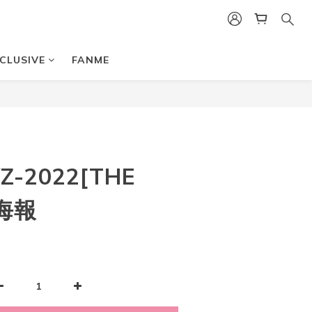
CLUSIVE
FANME
Z-2022[THE
P海報