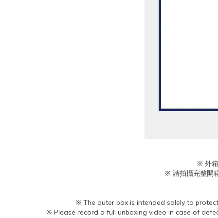
※ 外
※ 請拍攝完整開
※ The outer box is intended solely to protec
※ Please record a full unboxing video in case of defec