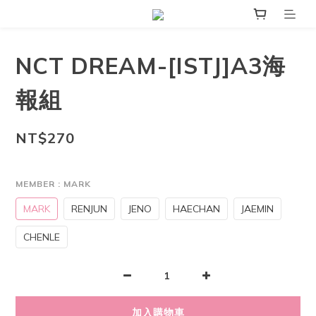
NCT DREAM-[ISTJ]A3海
報組
NT$270
MEMBER
: MARK
MARK
RENJUN
JENO
HAECHAN
JAEMIN
CHENLE
加入購物車