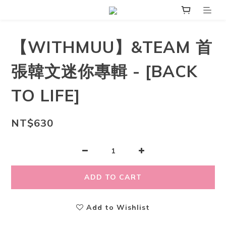
【WITHMUU】&TEAM 首
張韓文迷你專輯 - [BACK
TO LIFE]
NT$630
ADD TO CART
Add to Wishlist