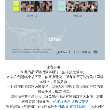
注意事項：
※ 此商品採隨機版本發送（無法指定版本）。
※ 若在預購結束後下單，依庫存狀況，所有商品可能皆為相同版
本發送，敬請見諒。
※ 外箱僅用於保護內部產品，恕無法受理因外箱損壞而申請的退
貨或換貨，敬請見諒。
※ 請拍攝完整開箱影片，避免箱內產品有缺漏或重大瑕疵。詳細
退換貨規則請參考：
FANME飯迷 退換貨規則
※ 於網站下單購物即表示同意
FANME飯迷 條款與細則
，感謝您的